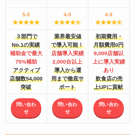
5.0
4.9
4.9
３部門で
業界最安値
初期費用・
No.1の実績
で導入可能！
月額費用0円
補助金で最大
店舗導入実績
9,000店舗以
75%補助
2,000台以上
上に導入実績
アクティブ
導入から運
あり
店舗数54,000
用まで徹底サ
飲食店の売
突破
ポート
上UPに貢献
問い合わ
問い合わ
問い合わ
せ
せ
せ