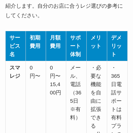
紹介します。自分のお店に合うレジ選びの参考に
してください。
サー
初期
月額
サポ
メリ
デメ
ビス
費用
費用
ート
ット
リッ
名
体制
ト
スマ
0
0
メー
・必
・
レジ
円〜
円〜
ル、
要な
365
15,4
電話
機能
日電
00円
（36
を自
話サ
5日
由に
ポー
※有
拡張
トは
料）
でき
有料
る
プラ