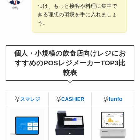
つけ、もっと接客や料理に集中で
中島
きる理想の環境を手に入れましょ
う。
個人・小規模の飲食店向けレジ
に
お
すすめのPOSレジメーカーTOP3比
較表
🥇
🥈
🥉
funfo
スマレジ
CASHIER