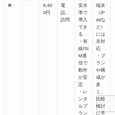
R
8,40
電
安水
端末
0円
話、
準で
（iP
訪問
導入
adな
でき
ど）
る
には
・有
非対
線/SI
応
M通
・プ
信で
ラン
動作
や構
が安
成が
定
多
・レ
く、
ンタ
比較
ルプ
検討
ラン
に手