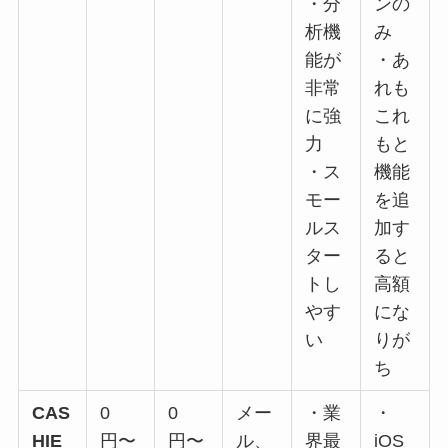
・分
ンの
析機
み
能が
・あ
非常
れも
に強
これ
力
もと
・ス
機能
モー
を追
ルス
加す
ター
ると
トし
高額
やす
にな
い
りが
ち
CAS
0
0
メー
・業
・
HIE
円〜
円〜
ル、
界最
iOS