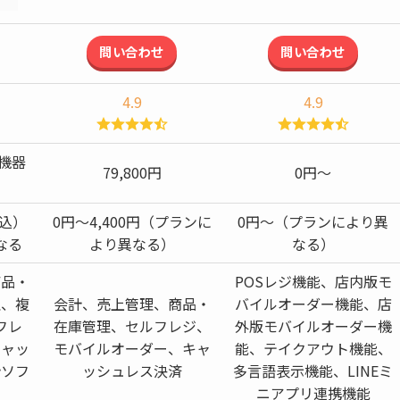
問い合わせ
問い合わせ
4.9
4.9
機器
79,800円
0円〜
税込）
0円〜4,400円（プランに
0円〜（プランにより異
なる
より異なる）
なる）
商品・
POSレジ機能、店内版モ
理、複
会計、売上管理、商品・
バイルオーダー機能、店
フレ
在庫管理、セルフレジ、
外版モバイルオーダー機
キャッ
モバイルオーダー、キャ
能、テイクアウト機能、
計ソフ
ッシュレス決済
多言語表示機能、LINEミ
ニアプリ連携機能