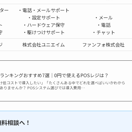
ンター
・電話・メールサポート
ト
・設定サポート
・メール
ト
・ハードウェア保守
・電話
守
・駆けつけサポート
・チャット
ジ
株式会社ユニエイム
ファンフォ株式会社
ムランキングおすすめ7選｜0円で使えるPOSレジは？
だけ低コストで導入したい」「たくさんある中でどれを選べばいいかわから
ありませんか？ POSシステム選びでは導入費用…
無料相談へ！