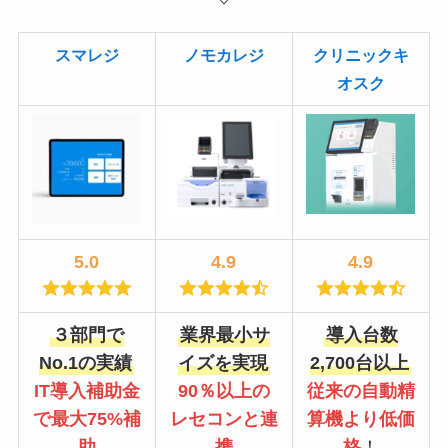
スマレジ
ノモカレジ
クリニックキ
オスク
5.0
4.9
4.9
３部門で
業界最小サ
導入台数
No.1の実績
イズを実現
2,700台以上
IT導入補助金
90％以上の
従来の自動精
で最大75%補
レセコンと連
算機より低価
助
携
格
！