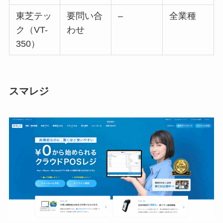
東芝テッ
要問い合
–
全業種
ク（VT-
わせ
350）
スマレジ