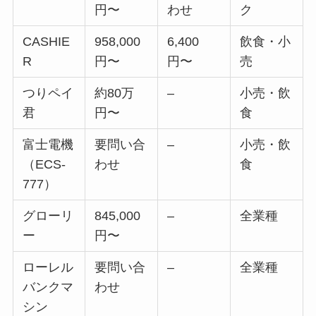
円〜
わせ
ク
CASHIE
958,000
6,400
飲食・小
R
円〜
円〜
売
つりペイ
約80万
–
小売・飲
君
円〜
食
富士電機
要問い合
–
小売・飲
（ECS-
わせ
食
777）
グローリ
845,000
–
全業種
ー
円〜
ローレル
要問い合
–
全業種
バンクマ
わせ
シン