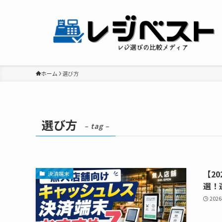
ホーム
選び方
選び方
– tag –
【2
決済端末
選！
202