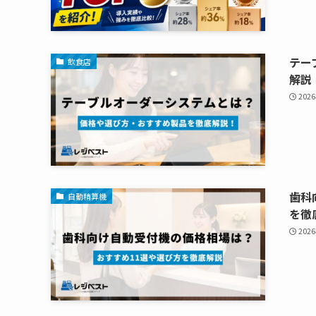
テー
飲食店
解説
202
歯科
自動精算機
を徹
202