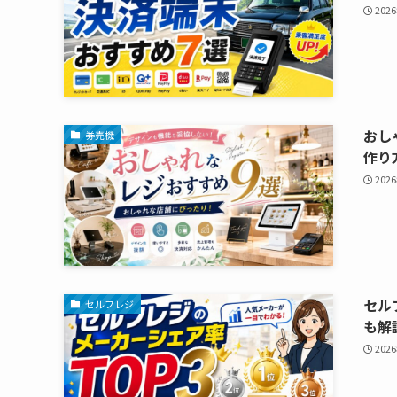
202
おし
券売機
作り
202
セル
セルフレジ
も解
202