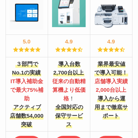
5.0
4.9
4.9
３部門で
導入台数
業界最安値
No.1の実績
2,700台以上
で導入可能！
IT導入補助金
従来の自動精
店舗導入実績
で最大75%補
算機より低価
2,000台以上
助
格
！
導入から運
アクティブ
全国対応の
用まで徹底サ
店舗数54,000
保守サービ
ポート
突破
ス