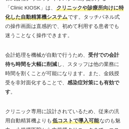
「Clinic KIOSK」は、
クリニックや診療所向けに特
化した自動精算機システム
です。タッチパネル式
の操作画面は直感的で、初めて利用する患者でも
迷うことなく操作できます。
会計処理を機械が自動で行うため、
受付での会計
待ち時間を大幅に削減
し、スタッフは他の業務に
時間を割くことが可能になります。また、金銭授
受を非対面化することで、
感染症対策にも有効で
す
。
クリニック専用に設計されているため、従来の汎
用自動精算機よりも
低コストで導入可能
なのも魅