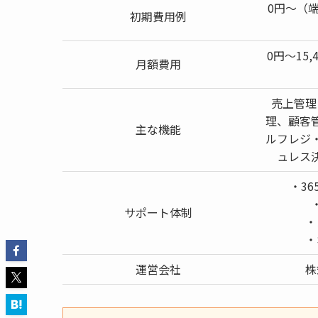
0円〜（
初期費用例
0円〜15
月額費用
売上管理
理、顧客
主な機能
ルフレジ
ュレス
・3
サポート体制
・
・
運営会社
株