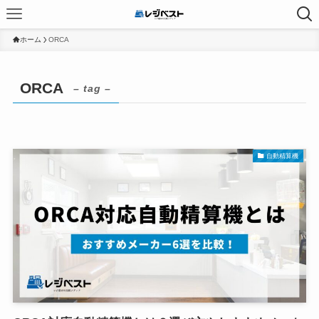
ホーム
ORCA
ORCA
– tag –
自動精算機