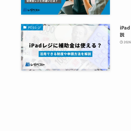
iP
POSレジ
説
202