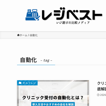
ホーム
自動化
自動化
– tag –
クリ
セルフレジ
底解
202