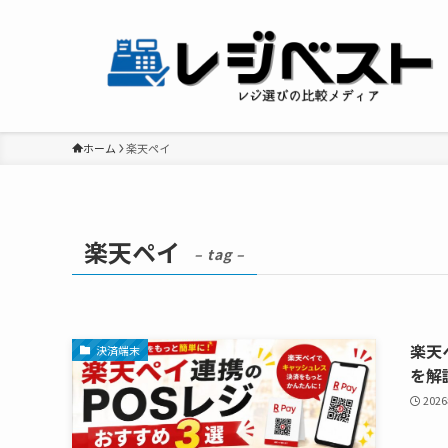
ホーム
楽天ペイ
楽天ペイ
– tag –
楽天
決済端末
を解
202