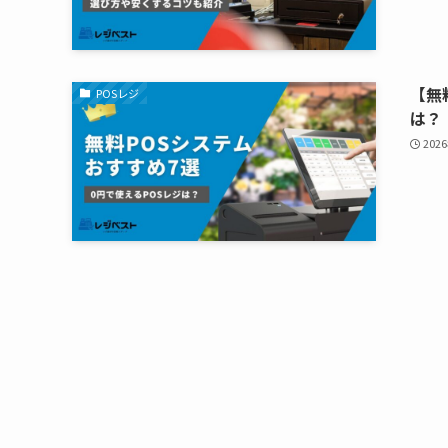
【無
POSレジ
は？
202